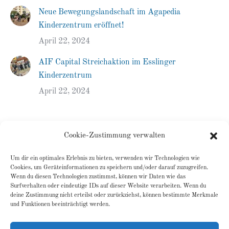
Neue Bewegungslandschaft im Agapedia
Kinderzentrum eröffnet!
April 22, 2024
AIF Capital Streichaktion im Esslinger
Kinderzentrum
April 22, 2024
Cookie-Zustimmung verwalten
Categories
Um dir ein optimales Erlebnis zu bieten, verwenden wir Technologien wie
Cookies, um Geräteinformationen zu speichern und/oder darauf zuzugreifen.
Agapedia Bulgarien
(4)
Wenn du diesen Technologien zustimmst, können wir Daten wie das
Surfverhalten oder eindeutige IDs auf dieser Website verarbeiten. Wenn du
Agapedia Deutschland
(5)
deine Zustimmung nicht erteilst oder zurückziehst, können bestimmte Merkmale
Agapedia Republik Moldau
(3)
und Funktionen beeinträchtigt werden.
Agapedia Rumänien
(4)