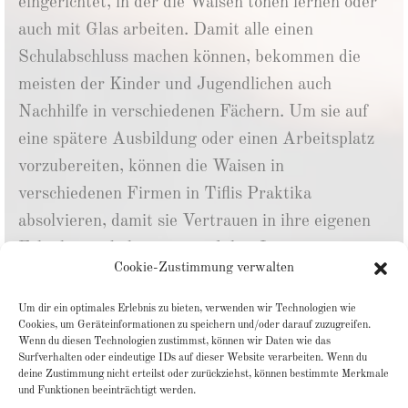
eingerichtet, in der die Waisen tonen lernen oder
auch mit Glas arbeiten.
Damit alle einen
Schulabschluss machen können, bekommen die
meisten der Kinder und Jugendlichen auch
Nachhilfe in verschiedenen Fächern.
Um sie auf
eine spätere Ausbildung oder einen Arbeitsplatz
vorzubereiten, können die Waisen in
verschiedenen Firmen in Tiflis Praktika
absolvieren, damit sie Vertrauen in ihre eigenen
Fähigkeiten bekommen und ihre Interessen
Cookie-Zustimmung verwalten
erkunden können. Ziel ist es, für die Jugendlichen
einen Arbeitsplatz und eine eigene
Um dir ein optimales Erlebnis zu bieten, verwenden wir Technologien wie
Cookies, um Geräteinformationen zu speichern und/oder darauf zuzugreifen.
Wohnmöglichkeit zu finden, damit sie ein
Wenn du diesen Technologien zustimmst, können wir Daten wie das
selbstständiges Leben in Georgien beginnen
Surfverhalten oder eindeutige IDs auf dieser Website verarbeiten. Wenn du
deine Zustimmung nicht erteilst oder zurückziehst, können bestimmte Merkmale
können.
und Funktionen beeinträchtigt werden.