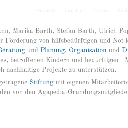
re Geschichte
Aktuelles
Projekte
Partner
Kont
ann, Marika Barth, Stefan Barth, Ulrich 
zur Förderung von hilfsbedürftigen und Not 
Beratung
und
Planung
,
Organisation
und
D
t es, betroffenen Kindern und bedürftigen
ch nachhaltige Projekte zu unterstützen.
ngetragene
Stiftung
mit eigenen Mitarbeiter
rden von den Agapedia-Gründungsmitgliede