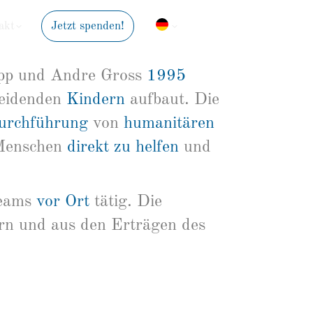
akt
Jetzt spenden!
Suche:
Popp und Andre Gross
1995
leidenden
Kindern
aufbaut. Die
urchführung
von
humanitären
 Menschen
direkt zu helfen
und
teams
vor Ort
tätig. Die
rn und aus den Erträgen des