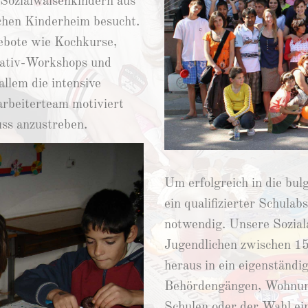
 Sozialwaisenkindern aus
ichen Kinderheim besucht.
ebote wie Kochkurse,
ativ-Workshops und
llem die intensive
arbeiterteam motiviert
uss anzustreben.
Um erfolgreich in die bulg
ein qualifizierter Schula
notwendig. Unsere Soziala
Jugendlichen zwischen 1
heraus in ein eigenständi
Behördengängen, Wohnun
Schulen oder der Wahl ein