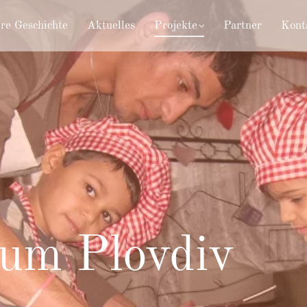
re Geschichte
Aktuelles
Projekte
Partner
Kont
rum Plovdiv