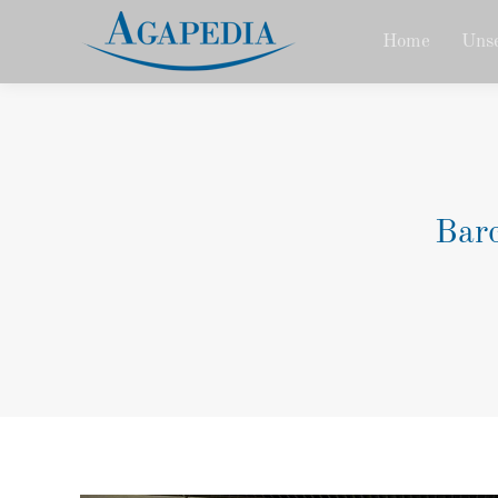
Home
Unse
Barc