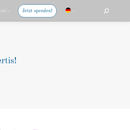
akt
Jetzt spenden!
Suche:
rtis!
.